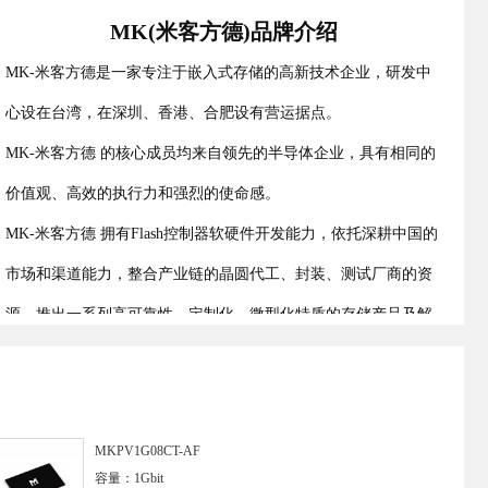
MK(米客方德)品牌介绍
MK-米客方德是一家专注于嵌入式存储的高新技术企业，研发中
心设在台湾，在深圳、香港、合肥设有营运据点。
MK-米客方德 的核心成员均来自领先的半导体企业，具有相同的
价值观、高效的执行力和强烈的使命感。
MK-米客方德 拥有Flash控制器软硬件开发能力，依托深耕中国的
市场和渠道能力，整合产业链的晶圆代工、封装、测试厂商的资
源，推出一系列高可靠性、定制化、微型化特质的存储产品及解
决方案。
MK-米客方德 向客户提供的嵌入式存储芯片，广泛应用于工业、
车载、医疗、电力、储能、智能穿戴等领域。
MKPV1G08CT-AF
容量：1Gbit