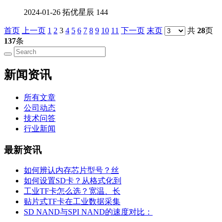
2024-01-26
拓优星辰
144
首页
上一页
1
2
3
4
5
6
7
8
9
10
11
下一页
末页
共
28
页
137
条
新闻资讯
所有文章
公司动态
技术问答
行业新闻
最新资讯
如何辨认内存芯片型号？丝
如何设置SD卡？从格式化到
工业TF卡怎么选？宽温、长
贴片式TF卡在工业数据采集
SD NAND与SPI NAND的速度对比：