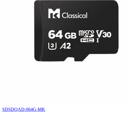
SDSDQAD-064G-MK