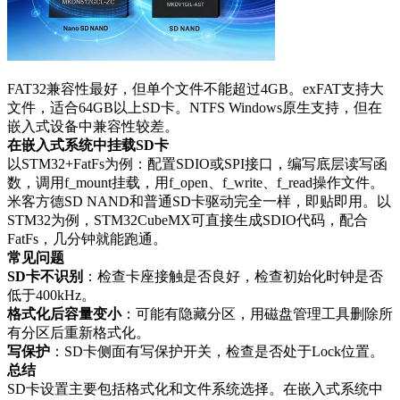
FAT32兼容性最好，但单个文件不能超过4GB。exFAT支持大
文件，适合64GB以上SD卡。NTFS Windows原生支持，但在
嵌入式设备中兼容性较差。
在嵌入式系统中挂载SD卡
以STM32+FatFs为例：配置SDIO或SPI接口，编写底层读写函
数，调用f_mount挂载，用f_open、f_write、f_read操作文件。
米客方德SD NAND和普通SD卡驱动完全一样，即贴即用。以
STM32为例，STM32CubeMX可直接生成SDIO代码，配合
FatFs，几分钟就能跑通。
常见问题
SD卡不识别
：检查卡座接触是否良好，检查初始化时钟是否
低于400kHz。
格式化后容量变小
：可能有隐藏分区，用磁盘管理工具删除所
有分区后重新格式化。
写保护
：SD卡侧面有写保护开关，检查是否处于Lock位置。
总结
SD卡设置主要包括格式化和文件系统选择。在嵌入式系统中